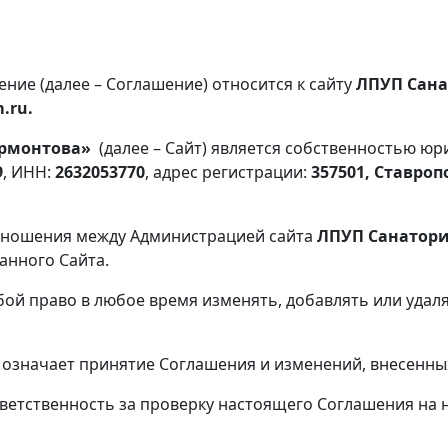
ние (далее – Соглашение) относится к сайту
ЛПУП
Сана
.ru.
ермонтова»
(далее – Сайт) является собственностью ю
9
, ИНН:
2632053770
, адрес регистрации:
357501, Ставроп
отношения между Администрацией сайта
ЛПУП
Санатори
анного Сайта.
обой право в любое время изменять, добавлять или уда
 означает принятие Соглашения и изменений, внесенны
тветственность за проверку настоящего Соглашения на 