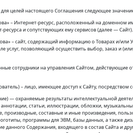
 для целей настоящего Соглашения следующее значени
това» – Интернет-ресурс, расположенный на доменном 
-ресурса и сопутствующих ему сервисов (далее — Сайт).
ова» – сайт, содержащий информацию о Товарах и/или У
ле услуг, позволяющий осуществить выбор, заказ и (или
енные сотрудники на управления Сайтом, действующие 
зователь) – лицо, имеющее доступ к Сайту, посредством
жание) — охраняемые результаты интеллектуальной деяте
 аннотации, статьи, иллюстрации, обложки, музыкальные
е, производные, составные и иные произведения, поль
оготипы, программы для ЭВМ, базы данных, а также диза
е данного Содержания, входящего в состав Сайта и др