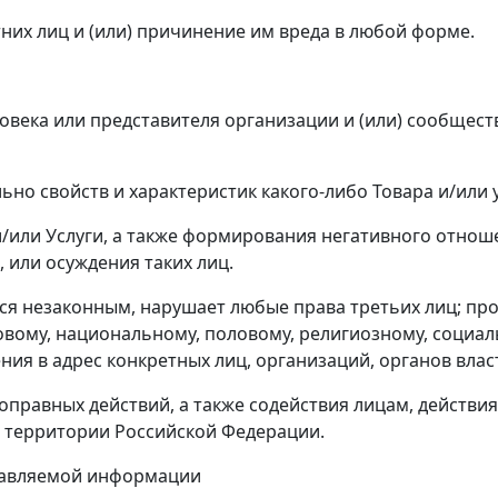
них лиц и (или) причинение им вреда в любой форме.
еловека или представителя организации и (или) сообщест
льно свойств и характеристик какого-либо Товара и/или
 и/или Услуги, а также формирования негативного отнош
 или осуждения таких лиц.
яется незаконным, нарушает любые права третьих лиц; пр
овому, национальному, половому, религиозному, социа
ния в адрес конкретных лиц, организаций, органов влас
воправных действий, а также содействия лицам, действ
а территории Российской Федерации.
ставляемой информации