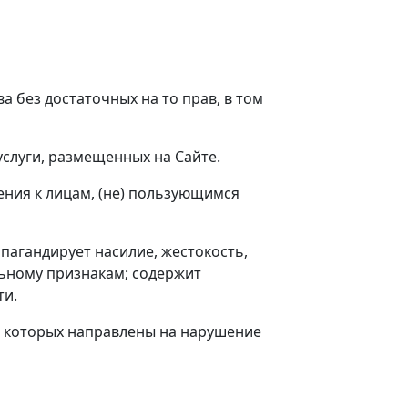
ва без достаточных на то прав, в том
 услуги, размещенных на Сайте.
ения к лицам, (не) пользующимся
опагандирует насилие, жестокость,
льному признакам; содержит
ти.
ия которых направлены на нарушение