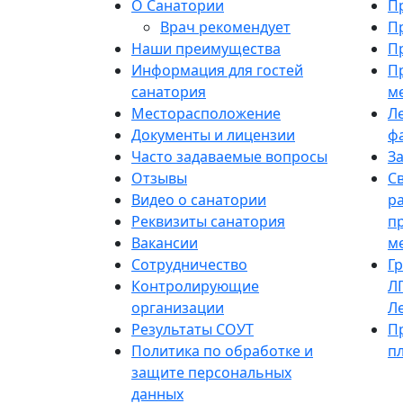
О Санатории
П
Врач рекомендует
П
Наши преимущества
П
Информация для гостей
П
санатория
м
Месторасположение
Л
Документы и лицензии
ф
Часто задаваемые вопросы
З
Отзывы
С
Видео о санатории
р
Реквизиты санатория
п
Вакансии
м
Сотрудничество
Г
Контролирующие
Л
организации
Л
Результаты СОУТ
П
Политика по обработке и
п
защите персональных
данных