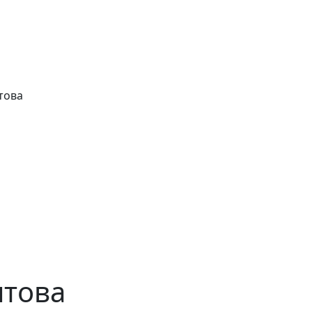
това
нтова