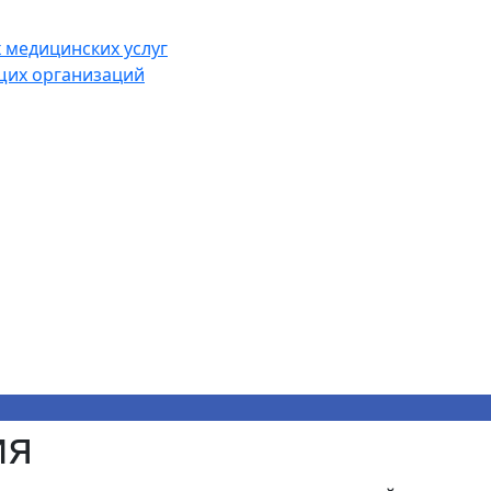
 медицинских услуг
щих организаций
ия