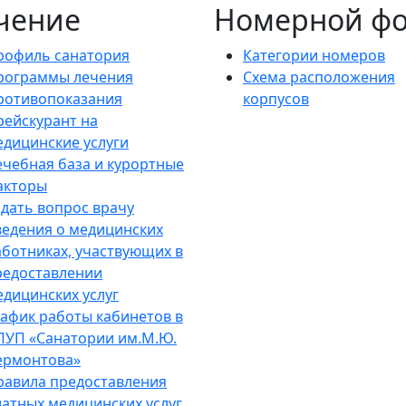
чение
Номерной ф
рофиль санатория
Категории номеров
рограммы лечения
Схема расположения
ротивопоказания
корпусов
рейскурант на
едицинские услуги
ечебная база и курортные
акторы
адать вопрос врачу
ведения о медицинских
аботниках, участвующих в
редоставлении
едицинских услуг
рафик работы кабинетов в
ПУП «Санатории им.М.Ю.
ермонтова»
равила предоставления
латных медицинских услуг