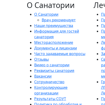
О Санатории
Ле
О Санатории
П
Врач рекомендует
П
Наши преимущества
П
Информация для гостей
П
санатория
м
Месторасположение
Л
Документы и лицензии
ф
Часто задаваемые вопросы
З
Отзывы
С
Видео о санатории
р
Реквизиты санатория
п
Вакансии
м
Сотрудничество
Г
Контролирующие
Л
организации
Л
Результаты СОУТ
П
Политика по обработке и
п