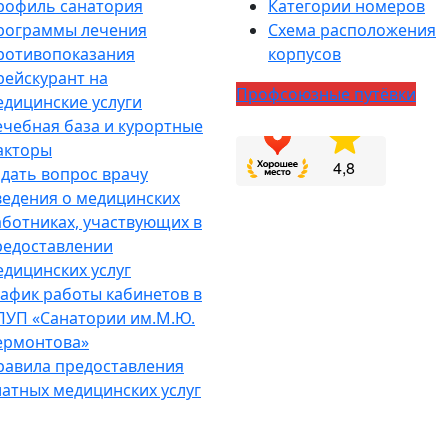
рофиль санатория
Категории номеров
рограммы лечения
Схема расположения
ротивопоказания
корпусов
рейскурант на
Профсоюзные путёвки
едицинские услуги
ечебная база и курортные
акторы
адать вопрос врачу
ведения о медицинских
аботниках, участвующих в
редоставлении
едицинских услуг
рафик работы кабинетов в
ПУП «Санатории им.М.Ю.
ермонтова»
равила предоставления
латных медицинских услуг